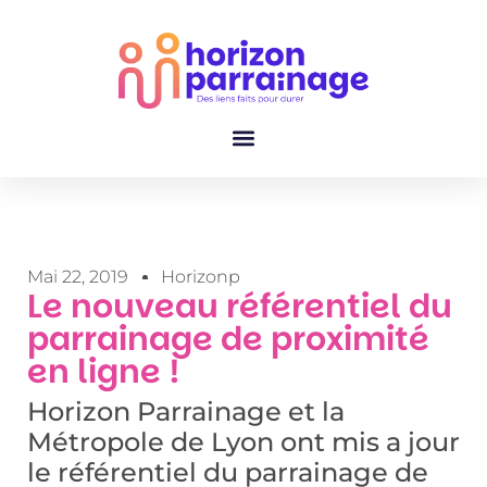
Horizon Parrainage
Le Parrainage De Proximité
Faire Un Don
Comment M’engager ?
Mai 22, 2019
Horizonp
Le nouveau référentiel du
parrainage de proximité
en ligne !
Horizon Parrainage et la
Métropole de Lyon ont mis a jour
le référentiel du parrainage de